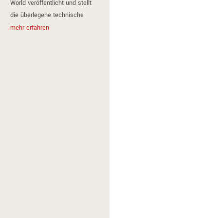
World veröffentlicht und stellt
die überlegene technische
Kompetenz von Texpa heraus.
mehr erfahren