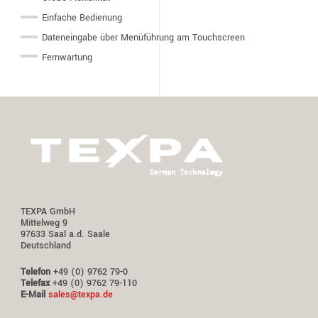
Einfache Bedienung
Dateneingabe über Menüführung am Touchscreen
Fernwartung
TEXPA GmbH
Mittelweg 9
97633 Saal a.d. Saale
Deutschland
Telefon
+49 (0) 9762 79-0
Telefax
+49 (0) 9762 79-110
E-Mail
sales@texpa.de